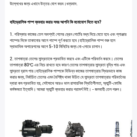
উল্লেখের জন্য এখানে উত্তর যোগ করব।ধন্যবাদ.
হাইড্রোলিক পাম্প ব্যবহার করার সময় আপনি কি মনোযোগ দিতে হবে?
1. পরিস্কার কাজের তেল অবশ্যই শেলের ড্রেন পোর্টের মধ্য দিয়ে যেতে হবে এবং প্লাঞ্জার
পাম্পের দিকে তাকানোর আগে পাম্পে পূর্ণ করতে হবে।হাইড্রোলিক পাম্প শুরু হলে
স্বাভাবিক অপারেশনের আগে 5-10 মিনিটের জন্য নো-লোডে চালান।
2. তাপমাত্রা তেলের সান্দ্রতাকে প্রভাবিত করবে এবং এটিকে পরিবর্তন করবে। তেলের
তাপমাত্রা 80℃ এর নিচে রাখতে হবে কারণ তেলের তাপমাত্রার সান্দ্রতা বৃদ্ধি পায় এবং
সান্দ্রতা হ্রাস পায়।হাইড্রোলিক পাম্পকে বিভিন্ন কাজের তাপমাত্রায় স্থিরভাবে কাজ
করার জন্য, নির্বাচিত তেলের এমন বৈশিষ্ট্য থাকা উচিত যে সান্দ্রতা তাপমাত্রার পরিবর্তনের
দ্বারা কম প্রভাবিত হয়, সেইসাথে আরও ভাল রাসায়নিক স্থিতিশীলতা, অ্যান্টি-ফোমিং
কর্মক্ষমতা ইত্যাদি। আমরা অ্যান্টি ব্যবহার করার পরামর্শ দিই। - জলবাহী তেল পরুন।