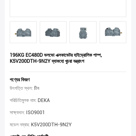
196KG EC480D ভলভো এক্সকাভেটর হাইড্রোলিক পাম্প,
K5V200DTH-9N2Y ব্যাকহো খুচরা যন্ত্রাংশ
পণ্যের বিবরণ
উৎপত্তি স্থল:
চীন
পরিচিতিমুলক নাম:
DEKA
সাক্ষ্যদান:
ISO9001
মডেল নম্বার:
K5V200DTH-9N2Y