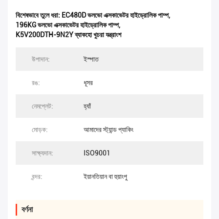
বিশেষভাবে তুলে ধরা:
EC480D ভলভো এক্সকাভেটর হাইড্রোলিক পাম্প
,
196KG ভলভো এক্সকাভেটর হাইড্রোলিক পাম্প
,
K5V200DTH-9N2Y ব্যাকহো খুচরা যন্ত্রাংশ
উপাদান:
ইস্পাত
রঙ:
ধূসর
নেমপ্লেট:
হ্যাঁ
মোড়ক:
আমাদের স্ট্যান্ড প্যাকিং
সাক্ষ্যদান:
ISO9001
বন্দর:
ইয়ানতিয়ান বা হুয়াংপু
বর্ণনা