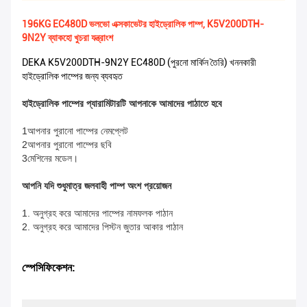
196KG EC480D ভলভো এক্সকাভেটর হাইড্রোলিক পাম্প, K5V200DTH-
9N2Y ব্যাকহো খুচরা যন্ত্রাংশ
DEKA K5V200DTH-9N2Y EC480D (পুরনো মার্কিন তৈরি) খননকারী
হাইড্রোলিক পাম্পের জন্য ব্যবহৃত
হাইড্রোলিক পাম্পের প্যারামিটারটি আপনাকে আমাদের পাঠাতে হবে
1আপনার পুরানো পাম্পের নেমপ্লেট
2আপনার পুরানো পাম্পের ছবি
3মেশিনের মডেল।
আপনি যদি শুধুমাত্র জলবাহী পাম্প অংশ প্রয়োজন
1. অনুগ্রহ করে আমাদের পাম্পের নামফলক পাঠান
2. অনুগ্রহ করে আমাদের পিস্টন জুতার আকার পাঠান
স্পেসিফিকেশন: