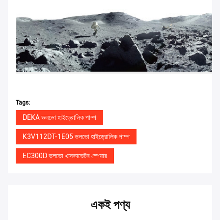
Tags:
DEKA ভলভো হাইড্রোলিক পাম্প
K3V112DT-1E05 ভলভো হাইড্রোলিক পাম্প
EC300D ভলভো এক্সকাভেটর স্পেয়ার
একই পণ্য