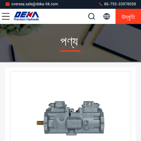
oversea.sale@deka-hk.com
86-755-33978058
উদ্ধৃতি
পণ্য