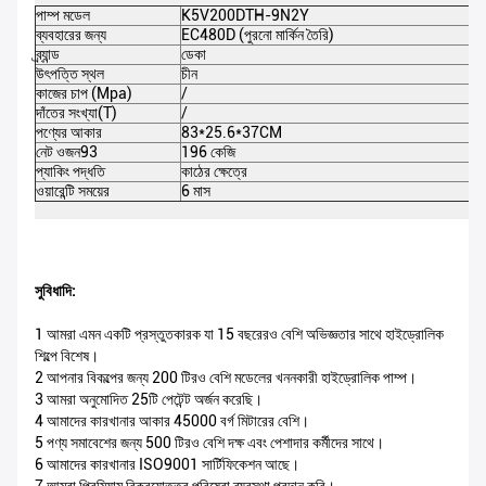
পাম্প মডেল
K5V200DTH-9N2Y
ব্যবহারের জন্য
EC480D (পুরনো মার্কিন তৈরি)
ব্র্যান্ড
ডেকা
উৎপত্তি স্থল
চীন
কাজের চাপ (Mpa)
/
দাঁতের সংখ্যা(T)
/
পণ্যের আকার
83*25.6*37CM
নেট ওজন93
196 কেজি
প্যাকিং পদ্ধতি
কাঠের ক্ষেত্রে
ওয়ারেন্টি সময়ের
6 মাস
সুবিধাদি:
1 আমরা এমন একটি প্রস্তুতকারক যা 15 বছরেরও বেশি অভিজ্ঞতার সাথে হাইড্রোলিক
শিল্পে বিশেষ।
2 আপনার বিকল্পের জন্য 200 টিরও বেশি মডেলের খননকারী হাইড্রোলিক পাম্প।
3 আমরা অনুমোদিত 25টি পেটেন্ট অর্জন করেছি।
4 আমাদের কারখানার আকার 45000 বর্গ মিটারের বেশি।
5 পণ্য সমাবেশের জন্য 500 টিরও বেশি দক্ষ এবং পেশাদার কর্মীদের সাথে।
6 আমাদের কারখানার ISO9001 সার্টিফিকেশন আছে।