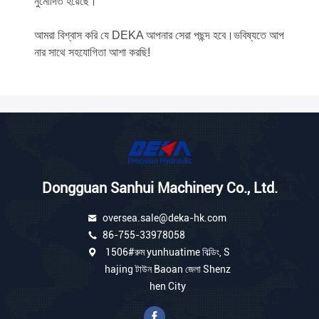
নুমোদিত হয়েছে।
আমরা বিশ্বাস করি যে DEKA আপনার সেরা পছন্দ হবে।ভবিষ্যতে আপ
নার সাথে সহযোগিতা আশা করছি!
Dongguan Sanhui Machinery Co., Ltd.
oversea.sale@deka-hk.com
86-755-33978058
1506#রুম yunhuatime বিল্ডিং, S
hajing টাউন Baoan জেলা Shenz
hen City