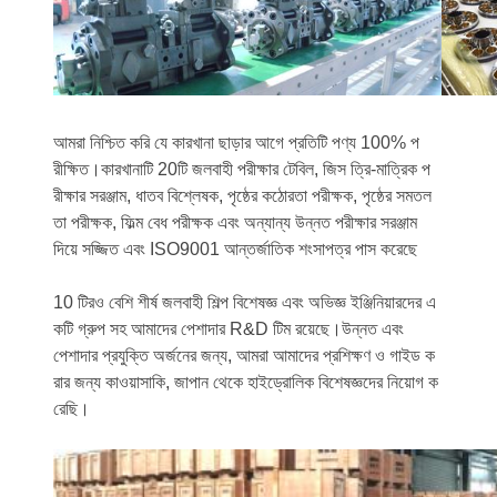
আমরা নিশ্চিত করি যে কারখানা ছাড়ার আগে প্রতিটি পণ্য 100% প
রীক্ষিত।কারখানাটি 20টি জলবাহী পরীক্ষার টেবিল, জিস ত্রি-মাত্রিক প
রীক্ষার সরঞ্জাম, ধাতব বিশ্লেষক, পৃষ্ঠের কঠোরতা পরীক্ষক, পৃষ্ঠের সমতল
তা পরীক্ষক, ফিল্ম বেধ পরীক্ষক এবং অন্যান্য উন্নত পরীক্ষার সরঞ্জাম
দিয়ে সজ্জিত এবং ISO9001 আন্তর্জাতিক শংসাপত্র পাস করেছে
10 টিরও বেশি শীর্ষ জলবাহী শিল্প বিশেষজ্ঞ এবং অভিজ্ঞ ইঞ্জিনিয়ারদের এ
কটি গ্রুপ সহ আমাদের পেশাদার R&D টিম রয়েছে।উন্নত এবং
পেশাদার প্রযুক্তি অর্জনের জন্য, আমরা আমাদের প্রশিক্ষণ ও গাইড ক
রার জন্য কাওয়াসাকি, জাপান থেকে হাইড্রোলিক বিশেষজ্ঞদের নিয়োগ ক
রেছি।