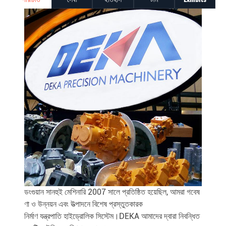
ডংগুয়ান সানহুই মেশিনারি 2007 সালে প্রতিষ্ঠিত হয়েছিল, আমরা গবেষ
ণা ও উন্নয়ন এবং উত্পাদনে বিশেষ প্রস্তুতকারক
নির্মাণ যন্ত্রপাতি হাইড্রোলিক সিস্টেম।DEKA আমাদের দ্বারা নিবন্ধিত