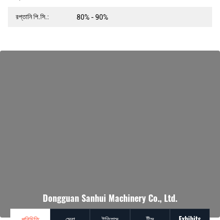
রপ্তানি পি.সি.:
80% - 90%
Dongguan Sanhui Machinery Co., Ltd.
পরিচিতি
সেবা
ইতিহাস
টীম
Exhibits