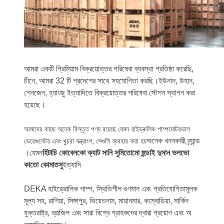
আমরা একটি প্রিমিয়াম বিক্রয়োত্তর পরিষেবা ব্যবস্থা প্রতিষ্ঠা করেছি,
চীনে, আমরা 32 টি প্রদেশের সাথে সহযোগিতা করছি।ইউনান, উহান,
শেনজেন, হ্যাংজু ইত্যাদিতে বিক্রয়োত্তর পরিষেবা স্টেশন স্থাপন করা
হয়েছে।
আমাদের কাছে অনেক বিস্তৃত পণ্য রয়েছে যেমন হাইড্রুলিক পাম্পমোটরভাল
অনেক খননকারী ব্র্যান্ড
ভেরেগুলেটর এবং খুচরা যন্ত্রাংশ, সেগুলি ব্যবহার করা হয়
।যেমন
হিটাচি কোবেলকো ক্যাট সানি সুমিতোমো হুন্ডাই দুসান ভলভো
কাতো কোমাতসু
ইত্যাদি
DEKA হাইড্রোলিক পাম্প, স্থিতিশীল গুণমান এবং প্রতিযোগিতামূলক
মূল্য সহ, রাশিয়া, সিঙ্গাপুর, ভিয়েতনাম, মায়ানমার, কম্বোডিয়া, মার্কিন
যুক্তরাষ্ট্র, ব্রাজিল এবং সারা বিশ্বে গ্রাহকদের দ্বারা প্রয়োগ এবং অ