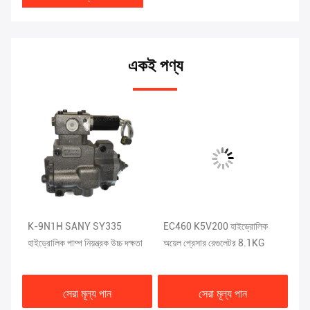
একই পণ্য
িক
K-9N1H SANY SY335
EC460 K5V200 হাইড্রোলিক
গ্
হাইড্রোলিক পাম্প নিয়ন্ত্রক উচ্চ দক্ষতা
অয়েল প্রেসার রেগুলেটর 8.1KG
হাই
HD
সেরা মূল্য পান
সেরা মূল্য পান