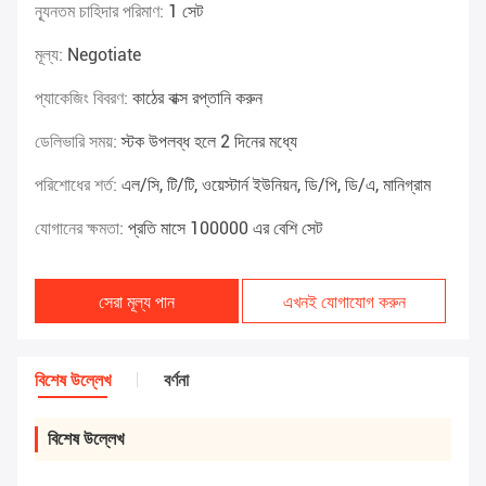
ন্যূনতম চাহিদার পরিমাণ:
1 সেট
মূল্য:
Negotiate
প্যাকেজিং বিবরণ:
কাঠের বাক্স রপ্তানি করুন
ডেলিভারি সময়:
স্টক উপলব্ধ হলে 2 দিনের মধ্যে
পরিশোধের শর্ত:
এল/সি, টি/টি, ওয়েস্টার্ন ইউনিয়ন, ডি/পি, ডি/এ, মানিগ্রাম
যোগানের ক্ষমতা:
প্রতি মাসে 100000 এর বেশি সেট
সেরা মূল্য পান
এখনই যোগাযোগ করুন
বিশেষ উল্লেখ
বর্ণনা
বিশেষ উল্লেখ