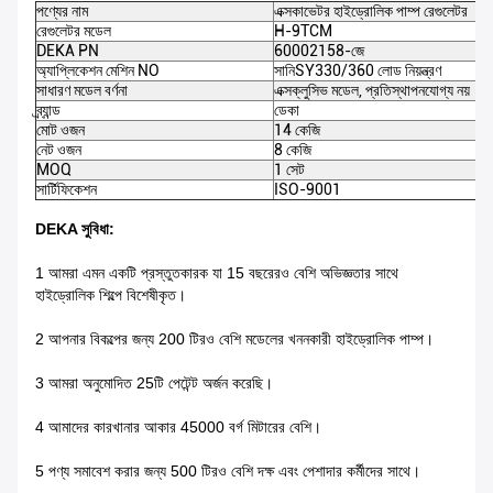
পণ্যের নাম
এক্সকাভেটর হাইড্রোলিক পাম্প রেগুলেটর
রেগুলেটর মডেল
H-9TCM
DEKA PN
60002158-জে
অ্যাপ্লিকেশন মেশিন NO
সানি
SY330/360 লোড নিয়ন্ত্রণ
সাধারণ মডেল বর্ণনা
এক্সক্লুসিভ মডেল, প্রতিস্থাপনযোগ্য নয়
ব্র্যান্ড
ডেকা
মোট ওজন
14 কেজি
নেট ওজন
8 কেজি
MOQ
1 সেট
সার্টিফিকেশন
ISO-9001
DEKA সুবিধা:
1 আমরা এমন একটি প্রস্তুতকারক যা 15 বছরেরও বেশি অভিজ্ঞতার সাথে
হাইড্রোলিক শিল্পে বিশেষীকৃত।
2 আপনার বিকল্পের জন্য 200 টিরও বেশি মডেলের খননকারী হাইড্রোলিক পাম্প।
3 আমরা অনুমোদিত 25টি পেটেন্ট অর্জন করেছি।
4 আমাদের কারখানার আকার 45000 বর্গ মিটারের বেশি।
5 পণ্য সমাবেশ করার জন্য 500 টিরও বেশি দক্ষ এবং পেশাদার কর্মীদের সাথে।