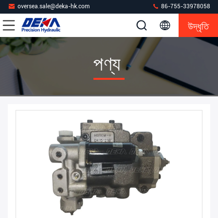
oversea.sale@deka-hk.com
86-755-33978058
উদ্ধৃতি
পণ্য