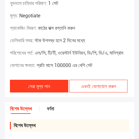
ন্যূনতম চাহিদার পরিমাণ:
1 সেট
মূল্য:
Negotiate
প্যাকেজিং বিবরণ:
কাঠের বাক্স রপ্তানি করুন
ডেলিভারি সময়:
স্টক উপলব্ধ হলে 2 দিনের মধ্যে
পরিশোধের শর্ত:
এল/সি, টি/টি, ওয়েস্টার্ন ইউনিয়ন, ডি/পি, ডি/এ, মানিগ্রাম
যোগানের ক্ষমতা:
প্রতি মাসে 100000 এর বেশি সেট
সেরা মূল্য পান
এখনই যোগাযোগ করুন
বিশেষ উল্লেখ
বর্ণনা
বিশেষ উল্লেখ