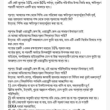
এটি মোট মূল্যের 10% থেকে 50% পর্যন্ত, ত্রুটির পরিণতির উপর নির্ভর করে, ক্ষতিপূরণ
পরবর্তী আদেশে একটি ছাড় আকারে হবে।
প্রশ্ন: আমাদের পক্ষ থেকে শিপিং এবং পরিষেবা খরচ ক্ষতিপূরণ অন্তর্ভুক্ত?যদি হ্যাঁ,
খরচ ন্যায্যতা আমাদের পক্ষ থেকে তথ্য প্রদানের পদ্ধতি কি?
উত্তর: শিপিং খরচ ক্ষতিপূরণ অন্তর্ভুক্ত করা হয় না.
প্রশ্নঃ ডিফল্ট ওয়ারেন্টি কেস কি, ওয়ারেন্টি কেস এর সাধারণ উদাহরণ তাই
যে আমরা অভিযোগের বিষয়ে দ্রুত সিদ্ধান্ত নিতে পারি?
উত্তর: যদি ওয়্যারেন্টি সময়কালে তেল ফুটো হয়ে যায়, তবে এটি একটি নির্বোধ হিসাবে গণ্য
করা যেতে পারে
পণ্যের ত্রুটি।একক রক্ষণাবেক্ষণ খরচের 10% প্রদান করে
পণ্যের মূল্য, যা পরবর্তী অর্ডারে ডিসকাউন্ট আকারে উপলব্ধ করা হবে।
যাইহোক, অপরিষ্কার হাইড্রোলিক তেল বা উচ্চ অভ্যন্তরীণ চাপের কারণে তেল ফুটো হয়
অবরুদ্ধ তেল পথ দ্বারা সৃষ্ট ওয়ারেন্টির সুযোগের মধ্যে নয়।
প্রশ্ন: ডিফল্ট ওয়ারেন্টি কেস কী নয়, এই ধরনের পরিস্থিতির সাধারণ উদাহরণ, তাই
যে আমরা অভিযোগের বিষয়ে দ্রুত সিদ্ধান্ত নিতে পারি?
উত্তর: আপনি যোগ্য, পরিষ্কার জলবাহী ব্যবহার করছেন তা নিশ্চিত করা খুবই গুরুত্বপূর্ণ
তরল তেল।নিম্নলিখিত শর্তগুলি ওয়ারেন্টি দ্বারা আচ্ছাদিত নয়:
1) তেল পরিষ্কার না হলে বা ইনস্টলেশনের পরে খালি না হলে, অভ্যন্তরীণ চূর্ণ
ফিল্টার ক্লগিং, ইত্যাদি, খুচরা যন্ত্রাংশ পরিধান, তেল ফুটো এবং অন্যান্য দ্বারা সৃষ্ট
পরিস্থিতি;
2) যদি আমাদের অনুমতি ছাড়া পাম্পের বডি ভেঙে ফেলা হয় বা স্ব-পুনরুদ্ধার করা হয়।
3) যদি নেমপ্লেট প্রদান করা না যায়, তবে এটি প্রমাণ করা যাবে না যে পণ্যটি
DEKA দ্বারা সরবরাহিত;