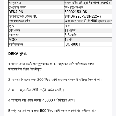
পণ্যের নাম
এক্সকাভেটর হাইড্রোলিক পাম্প রেগুলেটর
রেগুলেটর মডেল
জি-এইচএনওভি
DEKA PN
60002153-DK
অ্যাপ্লিকেশন মেশিন NO
দুসান
DH220-5/DH225-7
সাধারণ মডেল বর্ণনা
★সাধারণ মডেল G-HN00 ব্যবহার করতে প
ব্র্যান্ড
ডেকা
মোট ওজন
11 কেজি
নেট ওজন
6.6 কেজি
MOQ
1 সেট
সার্টিফিকেশন
ISO-9001
DEKA সুবিধা:
1 আমরা এমন একটি প্রস্তুতকারক যা 15 বছরেরও বেশি অভিজ্ঞতার সাথে
হাইড্রোলিক শিল্পে বিশেষীকৃত।
2 আপনার বিকল্পের জন্য 200 টিরও বেশি মডেলের খননকারী হাইড্রোলিক পাম্প।
3 আমরা অনুমোদিত 25টি পেটেন্ট অর্জন করেছি।
4 আমাদের কারখানার আকার 45000 বর্গ মিটারের বেশি।
5 পণ্য সমাবেশ করার জন্য 500 টিরও বেশি দক্ষ এবং পেশাদার কর্মীদের সাথে।