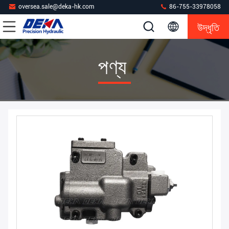
oversea.sale@deka-hk.com
86-755-33978058
উদ্ধৃতি
পণ্য