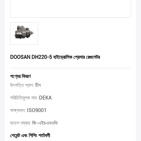
DOOSAN DH220-5 হাইড্রোলিক প্রেসার রেগুলেটর
পণ্যের বিবরণ
উৎপত্তি স্থল:
চীন
পরিচিতিমুলক নাম:
DEKA
সাক্ষ্যদান:
ISO9001
মডেল নম্বার:
জি-এইচএনওভি
পেমেন্ট এবং শিপিং শর্তাবলী