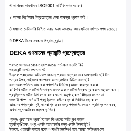
6 আমাদের কারখানার ISO9001 সার্টিফিকেশন আছে।
7 আমরা প্রিমিয়াম বিক্রয়োত্তর সেবা ব্যবস্থা প্রদান করি।
8 সময়মত ডেলিভারি নিশ্চিত করার জন্য আমাদের ওয়ারহাউসে পর্যাপ্ত পণ্য রয়েছে।
9 DEKA চীনের সবচেয়ে বিখ্যাত ব্র্যান্ড।
DEKA গুণমানের গ্যারান্টি প্রশ্নোত্তর
প্রশ্ন: আমাদের থেকে তথ্য প্রদানের শর্ত এবং পদ্ধতি কি?
ওয়্যারেন্টি সমর্থন পেতে পাশ?
উত্তর: গ্রাহকদের অভিযোগ থাকলে, প্রথমে অনুগ্রহ করে নেমপ্লেটের ছবি দিন
পণ্যের উপর, সেইসাথে প্রশ্নে থাকা পণ্যগুলির ভিডিও এবং ছবি
এবং সরঞ্জামগুলিতে কাজ করা পণ্যগুলির ভিডিও।আমরা ব্যবস্থা করবো
কারিগরি কর্মীরা ত্রুটিগুলি সনাক্ত করতে এবং ত্রুটিগুলি দ্রুত দূর করতে সহায়তা করে।
প্রযুক্তিগত কর্মীরা নির্ধারণ না করার আগে, অনুগ্রহ করে বিচ্ছিন্ন করবেন না
জলবাহী পাম্প।যদি এটি প্রযুক্তিগত কর্মীদের দ্বারা নির্ধারিত হয়, কারণ
আমাদের পণ্য দ্বারা সৃষ্ট, আমরা গ্রাহকের জন্য পণ্যগুলি ফেরত বা প্রতিস্থাপন করব,
অথবা নতুন অর্ডারের জন্য ছাড় দিন।
প্রশ্নঃ খুচরা অংশ প্রমাণিত হলে কি ধরনের ক্ষতিপূরণ সম্ভব
ত্রুটিপূর্ণ?টাকা, পণ্য, একটি নতুন অর্ডার জন্য একটি ডিসকাউন্ট?
উত্তর: ওয়ারেন্টি সময়ের মধ্যে পণ্যগুলি ত্রুটিপূর্ণ হলে, আমরা ক্ষতিপূরণ দেব