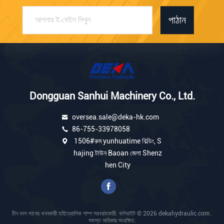
পাঠান
Dongguan Sanhui Machinery Co., Ltd.
oversea.sale@deka-hk.com
86-755-33978058
1506#রুম yunhuatime বিল্ডিং, S
hajing টাউন Baoan জেলা Shenz
hen City
চীন ভাল মানের খননকারী হাইড্রোলিক পাম্প সরবরাহকারী. কপিরাইট © 2026 dekahydraulic.com .
সমস্ত অধিকার সংরক্ষিত.