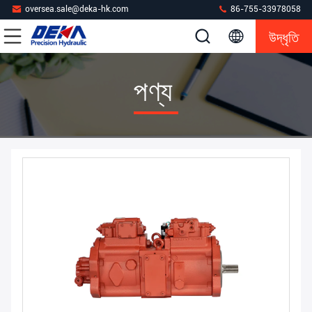
oversea.sale@deka-hk.com
86-755-33978058
উদ্ধৃতি
পণ্য