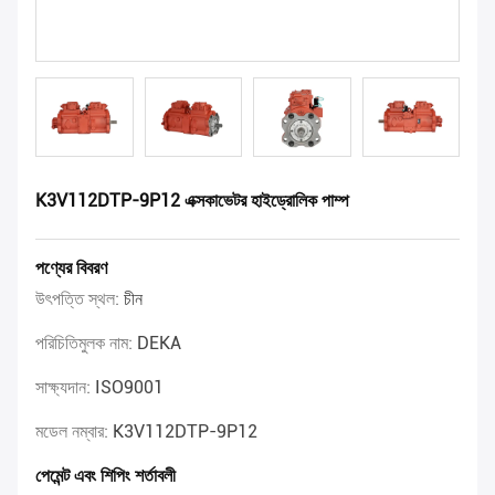
K3V112DTP-9P12 এক্সকাভেটর হাইড্রোলিক পাম্প
পণ্যের বিবরণ
উৎপত্তি স্থল:
চীন
পরিচিতিমুলক নাম:
DEKA
সাক্ষ্যদান:
ISO9001
মডেল নম্বার:
K3V112DTP-9P12
পেমেন্ট এবং শিপিং শর্তাবলী