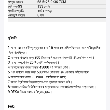
পণ্যের আকার
68.5*25.9*36.7CM
প্য
নেট ওজন93
133 কেজি
মো
প্যাকিং পদ্ধতি
কাঠের ক্ষেত্রে
সার
ওয়ারেন্টি সময়ের
6 মাস
M
সুবিধাদি:
1 আমরা এমন একটি প্রস্তুতকারক যা 15 বছরেরও বেশি অভিজ্ঞতার সাথে হাইড্রোলিক
শিল্পে বিশেষীকৃত।
2 আপনার বিকল্পের জন্য 200 টিরও বেশি মডেলের খননকারী হাইড্রোলিক পাম্প।
3 আমরা অনুমোদিত 25টি পেটেন্ট অর্জন করেছি।
4 আমাদের কারখানার আকার 45000 বর্গ মিটারের বেশি।
5 পণ্য সমাবেশ করার জন্য 500 টিরও বেশি দক্ষ এবং পেশাদার কর্মীদের সাথে।
6 আমাদের কারখানার ISO9001 সার্টিফিকেশন আছে।
7 আমরা প্রিমিয়াম বিক্রয়োত্তর সেবা ব্যবস্থা প্রদান করি।
8 সময়মত ডেলিভারি নিশ্চিত করার জন্য আমাদের ওয়ারহাউসে পর্যাপ্ত পণ্য রয়েছে।
9 DEKA চীনের সবচেয়ে বিখ্যাত ব্র্যান্ড।
FAQ: