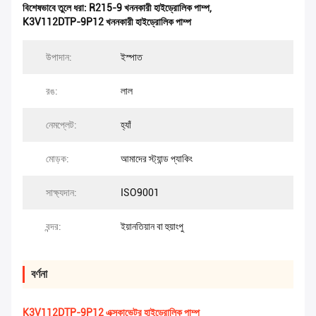
বিশেষভাবে তুলে ধরা:
R215-9 খননকারী হাইড্রোলিক পাম্প
,
K3V112DTP-9P12 খননকারী হাইড্রোলিক পাম্প
উপাদান:
ইস্পাত
রঙ:
লাল
নেমপ্লেট:
হ্যাঁ
মোড়ক:
আমাদের স্ট্যান্ড প্যাকিং
সাক্ষ্যদান:
ISO9001
বন্দর:
ইয়ানতিয়ান বা হুয়াংপু
বর্ণনা
K3V112DTP-9P12 এক্সকাভেটর হাইড্রোলিক পাম্প