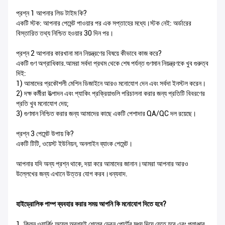
প্রশ্ন 1 আপনার লিড টাইম কি?
একটি স্টক: আপনার পেমেন্ট পাওয়ার পর এক সপ্তাহের মধ্যে।স্টক নেই: অর্ডারের
বিস্তারিত তথ্য নিশ্চিত হওয়ার 30 দিন পর।
প্রশ্ন 2 আপনার কারখানা মান নিয়ন্ত্রণের বিষয়ে কীভাবে কাজ করে?
একটি গুণ অগ্রাধিকার.আমরা সর্বদা প্রথম থেকে শেষ পর্যন্ত গুণমান নিয়ন্ত্রণকে খুব গুরুত্ব
দিই:
1) আমাদের প্রকৌশলী মেশিন ডিজাইনে আরও মনোযোগ দেন এবং সর্বদা ইনস্টল করেন।
2) দক্ষ কর্মীরা উত্পাদন এবং প্যাকিং প্রক্রিয়াগুলি পরিচালনা করার জন্য প্রতিটি বিবরণের
প্রতি খুব মনোযোগ দেয়;
3) গুণমান নিশ্চিত করার জন্য আমাদের কাছে একটি পেশাদার QA/QC দল রয়েছে।
প্রশ্ন 3 পেমেন্ট উপায় কি?
একটি টিটি, ওয়েস্ট ইউনিয়ন, অনলাইন ব্যাংক পেমেন্ট।
আপনার যদি অন্য প্রশ্ন থাকে, দয়া করে আমাদের জানান।আমরা আপনার আরও
উল্লেখের জন্য এখানে উত্তর যোগ করব।ধন্যবাদ.
হাইড্রোলিক পাম্প ব্যবহার করার সময় আপনি কি মনোযোগ দিতে হবে?
1. ক্লিন ওয়ার্কিং অয়েল অবশ্যই শেলের ড্রেন পোর্টের মধ্য দিয়ে যেতে হবে এবং প্লাঞ্জার