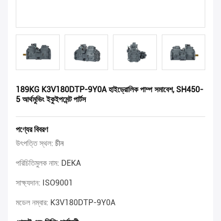
189KG K3V180DTP-9Y0A হাইড্রোলিক পাম্প সমাবেশ, SH450-
5 আর্থমুভিং ইকুইপমেন্ট পার্টস
পণ্যের বিবরণ
উৎপত্তি স্থল:
চীন
পরিচিতিমুলক নাম:
DEKA
সাক্ষ্যদান:
ISO9001
মডেল নম্বার:
K3V180DTP-9Y0A