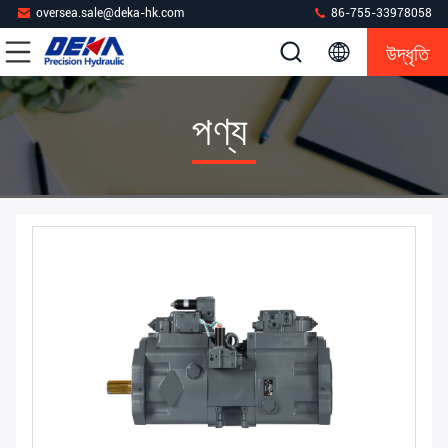
oversea.sale@deka-hk.com
86-755-33978058
উদ্ধৃতি
পণ্য