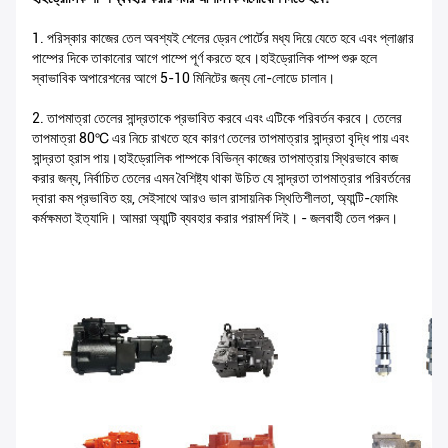
1. পরিস্কার কাজের তেল অবশ্যই শেলের ড্রেন পোর্টের মধ্য দিয়ে যেতে হবে এবং প্লাঞ্জার
পাম্পের দিকে তাকানোর আগে পাম্পে পূর্ণ করতে হবে।হাইড্রোলিক পাম্প শুরু হলে
স্বাভাবিক অপারেশনের আগে 5-10 মিনিটের জন্য নো-লোডে চালান।
2. তাপমাত্রা তেলের সান্দ্রতাকে প্রভাবিত করবে এবং এটিকে পরিবর্তন করবে। তেলের
তাপমাত্রা 80℃ এর নিচে রাখতে হবে কারণ তেলের তাপমাত্রার সান্দ্রতা বৃদ্ধি পায় এবং
সান্দ্রতা হ্রাস পায়।হাইড্রোলিক পাম্পকে বিভিন্ন কাজের তাপমাত্রায় স্থিরভাবে কাজ
করার জন্য, নির্বাচিত তেলের এমন বৈশিষ্ট্য থাকা উচিত যে সান্দ্রতা তাপমাত্রার পরিবর্তনের
দ্বারা কম প্রভাবিত হয়, সেইসাথে আরও ভাল রাসায়নিক স্থিতিশীলতা, অ্যান্টি-ফোমিং
কর্মক্ষমতা ইত্যাদি। আমরা অ্যান্টি ব্যবহার করার পরামর্শ দিই। - জলবাহী তেল পরুন।