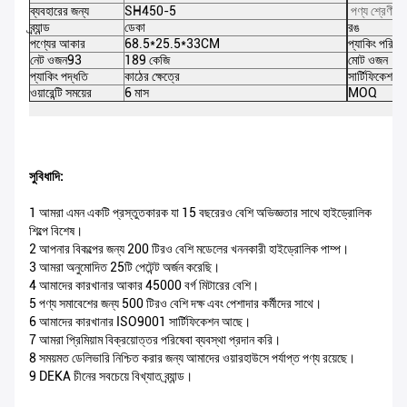
ব্যবহারের জন্য
SH450-5
পণ্য শ্রেণী
ব্র্যান্ড
ডেকা
রঙ
পণ্যের আকার
68.5*25.5*33CM
প্যাকিং পরিমা
নেট ওজন93
189 কেজি
মোট ওজন
প্যাকিং পদ্ধতি
কাঠের ক্ষেত্রে
সার্টিফিকেশন
ওয়ারেন্টি সময়ের
6 মাস
MOQ
সুবিধাদি:
1 আমরা এমন একটি প্রস্তুতকারক যা 15 বছরেরও বেশি অভিজ্ঞতার সাথে হাইড্রোলিক
শিল্পে বিশেষ।
2 আপনার বিকল্পের জন্য 200 টিরও বেশি মডেলের খননকারী হাইড্রোলিক পাম্প।
3 আমরা অনুমোদিত 25টি পেটেন্ট অর্জন করেছি।
4 আমাদের কারখানার আকার 45000 বর্গ মিটারের বেশি।
5 পণ্য সমাবেশের জন্য 500 টিরও বেশি দক্ষ এবং পেশাদার কর্মীদের সাথে।
6 আমাদের কারখানার ISO9001 সার্টিফিকেশন আছে।
7 আমরা প্রিমিয়াম বিক্রয়োত্তর পরিষেবা ব্যবস্থা প্রদান করি।
8 সময়মত ডেলিভারি নিশ্চিত করার জন্য আমাদের ওয়ারহাউসে পর্যাপ্ত পণ্য রয়েছে।
9 DEKA চীনের সবচেয়ে বিখ্যাত ব্র্যান্ড।