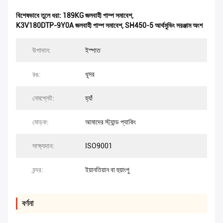
বিশেষভাবে তুলে ধরা:
189KG জলবাহী পাম্প সমাবেশ
,
K3V180DTP-9Y0A জলবাহী পাম্প সমাবেশ
,
SH450-5 আর্থমুভিং সরঞ্জাম অংশ
উপাদান:
ইস্পাত
রঙ:
ধূসর
নেমপ্লেট:
হ্যাঁ
মোড়ক:
আমাদের স্ট্যান্ড প্যাকিং
সাক্ষ্যদান:
ISO9001
বন্দর:
ইয়ানতিয়ান বা হুয়াংপু
বর্ণনা