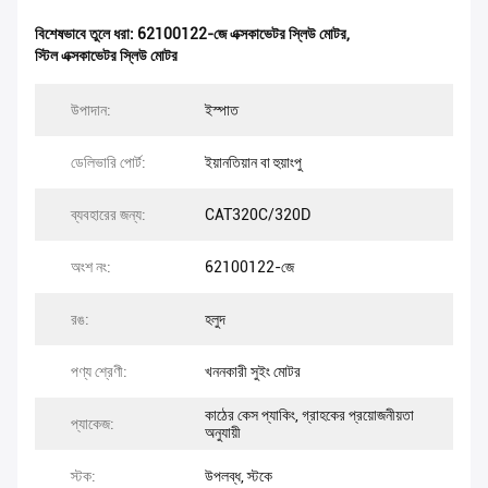
বিশেষভাবে তুলে ধরা:
62100122-জে এক্সকাভেটর স্লিউ মোটর
,
স্টিল এক্সকাভেটর স্লিউ মোটর
উপাদান:
ইস্পাত
ডেলিভারি পোর্ট:
ইয়ানতিয়ান বা হুয়াংপু
ব্যবহারের জন্য:
CAT320C/320D
অংশ নং:
62100122-জে
রঙ:
হলুদ
পণ্য শ্রেণী:
খননকারী সুইং মোটর
কাঠের কেস প্যাকিং, গ্রাহকের প্রয়োজনীয়তা
প্যাকেজ:
অনুযায়ী
স্টক:
উপলব্ধ, স্টকে