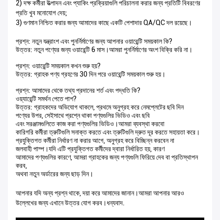
2) দক্ষ কর্মীরা উত্পাদন এবং প্যাকিং প্রক্রিয়াগুলি পরিচালনা করার জন্য প্রতিটি বিবরণের
প্রতি খুব মনোযোগ দেয়;
3) গুণমান নিশ্চিত করার জন্য আমাদের কাছে একটি পেশাদার QA/QC দল রয়েছে।
প্রশ্ন: নতুন যন্ত্রাংশ এবং পুনর্নির্মাণের জন্য আপনার ওয়ারেন্টি সময়কাল কি?
উত্তর: নতুন পণ্যের জন্য ওয়ারেন্টি 6 মাস।আমরা পুনর্নির্মাণের অংশ বিক্রি করি না।
প্রশ্ন: ওয়ারেন্টি সময়কাল কখন শুরু হয়?
উত্তর: গ্রাহক পণ্য গ্রহণের 30 দিন পরে ওয়ারেন্টি সময়কাল শুরু হয়।
প্রশ্ন: আমাদের থেকে তথ্য প্রদানের শর্ত এবং পদ্ধতি কি?
ওয়্যারেন্টি সমর্থন পেতে পাশ?
উত্তর: গ্রাহকদের অভিযোগ থাকলে, প্রথমে অনুগ্রহ করে নেমপ্লেটের ছবি দিন
পণ্যের উপর, সেইসাথে প্রশ্নে থাকা পণ্যগুলির ভিডিও এবং ছবি
এবং সরঞ্জামগুলিতে কাজ করা পণ্যগুলির ভিডিও।আমরা ব্যবস্থা করবো
কারিগরি কর্মীরা ত্রুটিগুলি সনাক্ত করতে এবং ত্রুটিগুলি দ্রুত দূর করতে সহায়তা করে।
প্রযুক্তিগত কর্মীরা নির্ধারণ না করার আগে, অনুগ্রহ করে বিচ্ছিন্ন করবেন না
জলবাহী পাম্প।যদি এটি প্রযুক্তিগত কর্মীদের দ্বারা নির্ধারিত হয়, কারণ
আমাদের পণ্যগুলির কারণে, আমরা গ্রাহকের জন্য পণ্যগুলি ফিরিয়ে দেব বা প্রতিস্থাপন
করব,
অথবা নতুন অর্ডারের জন্য ছাড় দিন।
আপনার যদি অন্য প্রশ্ন থাকে, দয়া করে আমাদের জানান।আমরা আপনার আরও
উল্লেখের জন্য এখানে উত্তর যোগ করব।ধন্যবাদ.