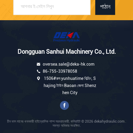
পাঠান
Dongguan Sanhui Machinery Co., Ltd.
oversea.sale@deka-hk.com
86-755-33978058
1506#রুম yunhuatime বিল্ডিং, S
hajing টাউন Baoan জেলা Shenz
hen City
চীন ভাল মানের খননকারী হাইড্রোলিক পাম্প সরবরাহকারী. কপিরাইট © 2026 dekahydraulic.com .
সমস্ত অধিকার সংরক্ষিত.