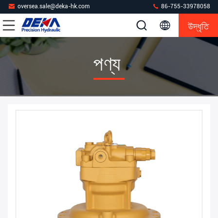
oversea.sale@deka-hk.com
86-755-33978058
উদ্ধৃতি
পণ্য