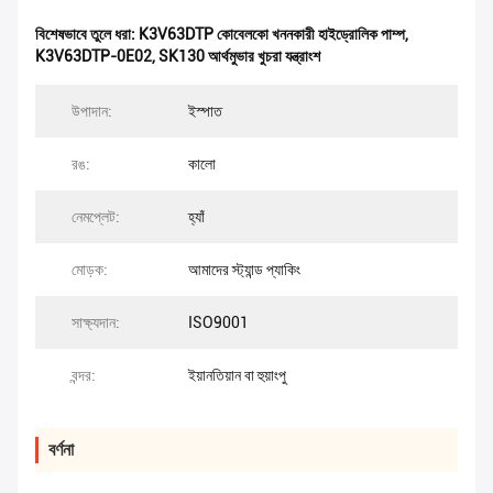
বিশেষভাবে তুলে ধরা:
K3V63DTP কোবেলকো খননকারী হাইড্রোলিক পাম্প
,
K3V63DTP-0E02
,
SK130 আর্থমুভার খুচরা যন্ত্রাংশ
উপাদান:
ইস্পাত
রঙ:
কালো
নেমপ্লেট:
হ্যাঁ
মোড়ক:
আমাদের স্ট্যান্ড প্যাকিং
সাক্ষ্যদান:
ISO9001
বন্দর:
ইয়ানতিয়ান বা হুয়াংপু
বর্ণনা