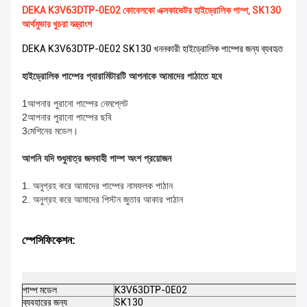
DEKA K3V63DTP-0E02 কোবেলকো এক্সকাভেটর হাইড্রোলিক পাম্প, SK130
আর্থমুভার খুচরা যন্ত্রাংশ
DEKA K3V63DTP-0E02 SK130 খননকারী হাইড্রোলিক পাম্পের জন্য ব্যবহৃত
হাইড্রোলিক পাম্পের প্যারামিটারটি আপনাকে আমাদের পাঠাতে হবে
1আপনার পুরানো পাম্পের নেমপ্লেট
2আপনার পুরানো পাম্পের ছবি
3মেশিনের মডেল।
আপনি যদি শুধুমাত্র জলবাহী পাম্প অংশ প্রয়োজন
1. অনুগ্রহ করে আমাদের পাম্পের নামফলক পাঠান
2. অনুগ্রহ করে আমাদের পিস্টন জুতার আকার পাঠান
স্পেসিফিকেশন:
পাম্প মডেল
K3V63DTP-0E02
ব্যবহারের জন্য
SK130