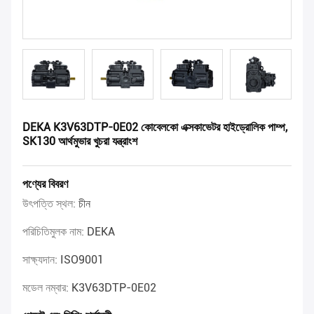
DEKA K3V63DTP-0E02 কোবেলকো এক্সকাভেটর হাইড্রোলিক পাম্প,
SK130 আর্থমুভার খুচরা যন্ত্রাংশ
পণ্যের বিবরণ
উৎপত্তি স্থল:
চীন
পরিচিতিমুলক নাম:
DEKA
সাক্ষ্যদান:
ISO9001
মডেল নম্বার:
K3V63DTP-0E02