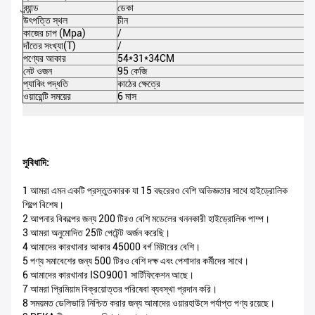
ব্র্যান্ড
ডেকা
উৎপত্তি স্থল
চীন
কাজের চাপ (Mpa)
/
দাঁতের সংখ্যা(T)
/
পণ্যের আকার
54*31*34CM
নেট ওজন
95 কেজি
প্যাকিং পদ্ধতি
কাঠের ক্ষেত্রে
ওয়ারেন্টি সময়ের
6 মাস
সুবিধাদি:
1 আমরা এমন একটি প্রস্তুতকারক যা 15 বছরেরও বেশি অভিজ্ঞতার সাথে হাইড্রোলিক
শিল্পে বিশেষ।
2 আপনার বিকল্পের জন্য 200 টিরও বেশি মডেলের খননকারী হাইড্রোলিক পাম্প।
3 আমরা অনুমোদিত 25টি পেটেন্ট অর্জন করেছি।
4 আমাদের কারখানার আকার 45000 বর্গ মিটারের বেশি।
5 পণ্য সমাবেশের জন্য 500 টিরও বেশি দক্ষ এবং পেশাদার কর্মীদের সাথে।
6 আমাদের কারখানার ISO9001 সার্টিফিকেশন আছে।
7 আমরা প্রিমিয়াম বিক্রয়োত্তর পরিষেবা ব্যবস্থা প্রদান করি।
8 সময়মত ডেলিভারি নিশ্চিত করার জন্য আমাদের ওয়ারহাউসে পর্যাপ্ত পণ্য রয়েছে।