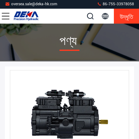
oversea.sale@deka-hk.com
86-755-33978058
উদ্ধৃতি
পণ্য