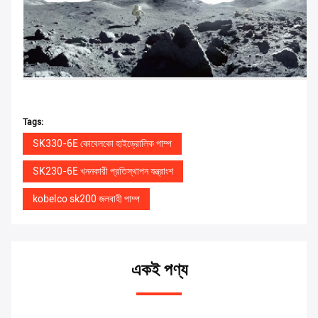
Tags:
SK330-6E কোবেলকো হাইড্রোলিক পাম্প
SK230-6E খননকারী প্রতিস্থাপন যন্ত্রাংশ
kobelco sk200 জলবাহী পাম্প
একই পণ্য