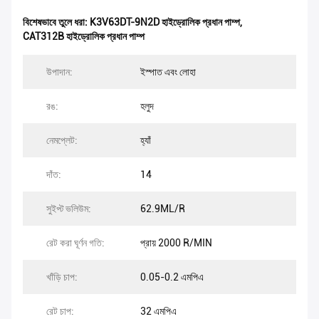
বিশেষভাবে তুলে ধরা:
K3V63DT-9N2D হাইড্রোলিক প্রধান পাম্প
,
CAT312B হাইড্রোলিক প্রধান পাম্প
উপাদান:
ইস্পাত এবং লোহা
রঙ:
হলুদ
নেমপ্লেট:
হ্যাঁ
দাঁত:
14
সুইপ্ট ভলিউম:
62.9ML/R
রেট করা ঘূর্ণন গতি:
প্রায় 2000 R/MIN
খাঁড়ি চাপ:
0.05-0.2 এমপিএ
রেট চাপ:
32 এমপিএ