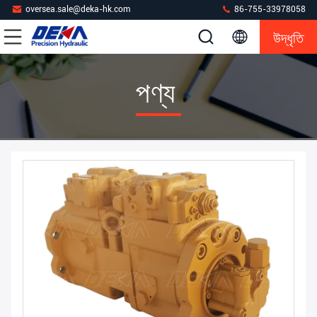
oversea.sale@deka-hk.com
86-755-33978058
উদ্ধৃতি
পণ্য