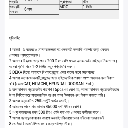
পদ্ধতি
প্রাপ্যতা
স্টক
ওয়ারেন্টি
MOQ
1 পিসি
6 মাস
সময়ের
সুবিধাদি:
1 আমরা 15 বছরেরও বেশি অভিজ্ঞতা সহ খননকারী জলবাহী পাম্পের জন্য একজন
পেশাদার প্রস্তুতকারক।
2 আপনার বিকল্পের জন্য প্রায় 200 টিরও বেশি মডেল এক্সকাভেটর হাইড্রোলিক পাম্প।
আমরা প্রতি মাসে 1-2 শৈলীর নতুন পণ্য তৈরি করব।
3 DEKA চীনের অন্যতম বিখ্যাত ব্র্যান্ড, সেরা দামের সাথে উচ্চ মানের
4 আমরা অনেক খননকারী ব্র্যান্ডের জন্য হাইড্রোলিক প্রধান পাম্প অধ্যয়ন এবং বিকাশ
করি (যেমন CAT, HITACHI, HYUNDAI, DOOSAN, Ect.)
5 যদি আপনার প্রয়োজনীয় পরিমাণ 15pcs এর বেশি হয়, আমরা আপনার প্রয়োজনীয়তার
উপর ভিত্তি করে হাইড্রোলিক প্রধান পাম্প ডিজাইন এবং বিকাশ করতে পারি।
3 আমরা অনুমোদিত 25টি পেটেন্ট অর্জন করেছি।
4 আমাদের কারখানার আকার 45000 বর্গ মিটারের বেশি।
5 পণ্য সমাবেশের জন্য 500 টিরও বেশি দক্ষ এবং পেশাদার কর্মীদের সাথে।
7 আমরা প্রস্তুতকারকের কারণে অনলাইন বিক্রয়োত্তর পরিষেবা প্রদান করি
8 ডেলিভারি সময় নিশ্চিত করার জন্য পর্যাপ্ত স্টক।