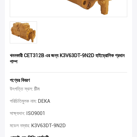
খননকারী CET312B এর জন্য K3V63DT-9N2D হাইড্রোলিক প্রধান
পাম্প
পণ্যের বিবরণ
উৎপত্তি স্থল:
চীন
পরিচিতিমুলক নাম:
DEKA
সাক্ষ্যদান:
ISO9001
মডেল নম্বার:
K3V63DT-9N2D