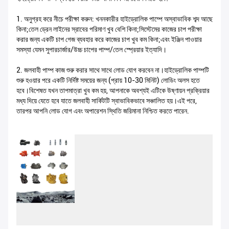
1. অনুগ্রহ করে নীচে পরীক্ষা করুন: খননকারীর হাইড্রোলিক পাম্পে অস্বাভাবিক শব্দ আছে
কিনা;তেল ড্রেন লাইনের স্রাবের পরিমাণ খুব বেশি কিনা;সিস্টেমের কাজের চাপ পরীক্ষা
করার জন্য একটি চাপ গেজ ব্যবহার করে কাজের চাপ খুব কম কিনা;এবং ইঞ্জিন পাওয়ার
সমস্যা যেমন সুপারচার্জার/উচ্চ চাপের পাম্প/তেল স্প্রেয়ার ইত্যাদি।
2. জলবাহী পাম্প কাজ শুরু করার সাথে সাথে লোড যোগ করবেন না।হাইড্রোলিক পাম্পটি
শুরু হওয়ার পরে একটি নির্দিষ্ট সময়ের জন্য (প্রায় 10-30 মিনিট) লোডিং অলস হতে
হবে।বিশেষত যখন তাপমাত্রা খুব কম হয়, আপনাকে অবশ্যই এটিকে উষ্ণায়ন প্রক্রিয়ার
মধ্য দিয়ে যেতে হবে যাতে জলবাহী সার্কিটটি স্বাভাবিকভাবে সঞ্চালিত হয়।এই পরে,
তারপর আপনি লোড যোগ এবং অপারেশন স্থিতি জরিমানা নিশ্চিত করতে পারেন.