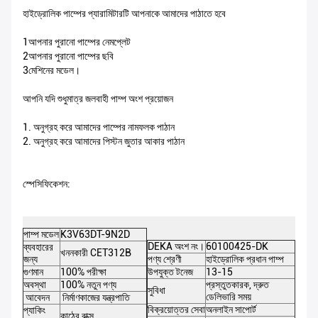
হাইড্রোলিক পাম্পের প্যারামিটারটি আপনাকে আমাদের পাঠাতে হবে
1আপনার পুরানো পাম্পের নেমপ্লেট
2আপনার পুরানো পাম্পের ছবি
3মেশিনের মডেল।
আপনি যদি শুধুমাত্র জলবাহী পাম্প অংশ প্রয়োজন
1. অনুগ্রহ করে আমাদের পাম্পের নামফলক পাঠান
2. অনুগ্রহ করে আমাদের পিস্টন জুতার আকার পাঠান
স্পেসিফিকেশন:
পাম্প মডেল
K3V63DT-9N2D
DEKA অংশ নং।
60100425-DK
ব্যবহারের
খননকারী CET312B
জন্য
পণ্য শ্রেণী
হাইড্রোলিক প্রধান পাম্প
গুণমান
100% পরীক্ষা
উপযুক্ত টনেজ
13-15
অবস্থা
100% নতুন পণ্য
প্রস্তুতকারক, দ্রুত
সুবিধা
ডেলিভারি সময়
আবেদন
নির্মাণকাজের যন্ত্রপাতি
বিক্রয়োত্তর সেবা
অনলাইন সাপোর্ট
প্যাকিং
কাঠের বাক্স