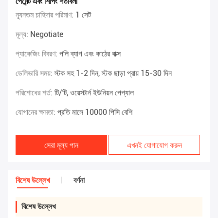
পেমেন্ট এবং শিপিং শর্তাবলী
ন্যূনতম চাহিদার পরিমাণ:
1 সেট
মূল্য:
Negotiate
প্যাকেজিং বিবরণ:
পলি ব্যাগ এবং কাঠের বাক্স
ডেলিভারি সময়:
স্টক সহ 1-2 দিন, স্টক ছাড়া প্রায় 15-30 দিন
পরিশোধের শর্ত:
টি/টি, ওয়েস্টার্ন ইউনিয়ন পেপ্যাল
যোগানের ক্ষমতা:
প্রতি মাসে 10000 পিসি বেশি
সেরা মূল্য পান
এখনই যোগাযোগ করুন
বিশেষ উল্লেখ
বর্ণনা
বিশেষ উল্লেখ