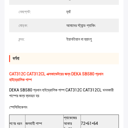
নেমপ্লেট:
হ্যাঁ
মোড়ক:
আমাদের স্ট্যান্ড প্যাকিং
বন্দর:
ইয়ানতিয়ান বা হুয়াংপু
বর্ণনা
CAT312C CAT312CL এক্সকাভেটরের জন্য DEKA SBS80 প্রধান
হাইড্রোলিক পাম্প
DEKA SBS80 প্রধান হাইড্রোলিক পাম্প CAT312C CAT312CL খননকারী
পাম্পের জন্য ব্যবহৃত হয়
স্পেসিফিকেশন
প্যাকেজের
পণের ধরন
জলবাহী পাম্প
আকার
72*61*64