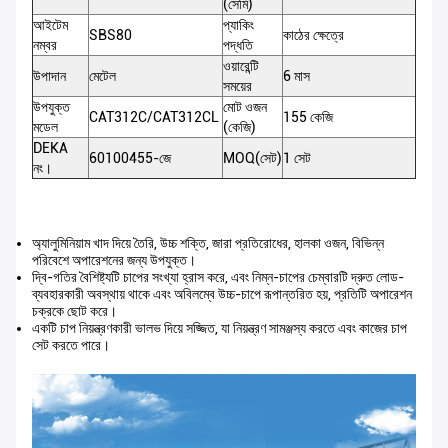
(সেমি)
আইটেম
প্যাকিং
SBS80
কাঠের ক্ষেত্রে
নম্বর
পদ্ধতি
ওয়ারেন্টি
উপাদান
মেটেল
6 মাস
সময়ের
উপযুক্ত
মোট ওজন
CAT312C/CAT312CL
155 কেজি
মডেল
(কেজি)
DEKA
60100455-জে
MOQ(সেট)
1 সেট
নং।
অ্যালুমিনিয়াম খাদ দিয়ে তৈরি, উচ্চ শক্তি, জারা প্রতিরোধের, হালকা ওজন, বিভিন্ন
পরিবেশে অপারেশনের জন্য উপযুক্ত।
দ্বি-গতির বৈশিষ্ট্যটি চাপের সংখ্যা হ্রাস করে, এবং নিম্ন-চাপের চেম্বারটি দ্রুত লোড-
ব্যবহারকারী অবস্থায় থাকে এবং অবিলম্বে উচ্চ-চাপে রূপান্তরিত হয়, প্রতিটি অপারেশন
চক্রকে ছোট করে।
একটি চাপ নিয়ন্ত্রণকারী ভালভ দিয়ে সজ্জিত, যা নিয়ন্ত্রণ সামঞ্জস্য করতে এবং কাজের চাপ
সেট করতে পারে।