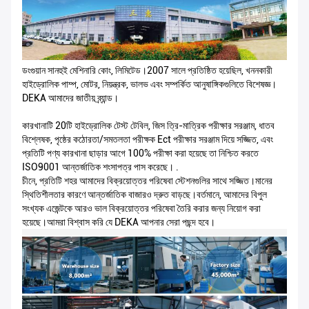
ডংগুয়ান সানহুই মেশিনারি কোং, লিমিটেড।2007 সালে প্রতিষ্ঠিত হয়েছিল, খননকারী
হাইড্রোলিক পাম্প, মোটর, নিয়ন্ত্রক, ভালভ এবং সম্পর্কিত আনুষাঙ্গিকগুলিতে বিশেষজ্ঞ।
DEKA আমাদের জাতীয় ব্র্যান্ড।
কারখানাটি 20টি হাইড্রোলিক টেস্ট টেবিল, জিস ত্রি-মাত্রিক পরীক্ষার সরঞ্জাম, ধাতব
বিশ্লেষক, পৃষ্ঠের কঠোরতা/সমতলতা পরীক্ষক Ect পরীক্ষার সরঞ্জাম দিয়ে সজ্জিত, এবং
প্রতিটি পণ্য কারখানা ছাড়ার আগে 100% পরীক্ষা করা হয়েছে তা নিশ্চিত করতে
ISO9001 আন্তর্জাতিক শংসাপত্র পাস করেছে। .
চীনে, প্রতিটি শহর আমাদের বিক্রয়োত্তর পরিষেবা স্টেশনগুলির সাথে সজ্জিত।মানের
স্থিতিশীলতার কারণে আন্তর্জাতিক বাজারও দ্রুত বাড়ছে।বর্তমানে, আমাদের বিপুল
সংখ্যক এজেন্টকে আরও ভাল বিক্রয়োত্তর পরিষেবা তৈরি করার জন্য নিয়োগ করা
হয়েছে।আমরা বিশ্বাস করি যে DEKA আপনার সেরা পছন্দ হবে।