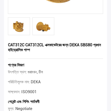
CAT312C CAT312CL এক্সকাভেটরের জন্য DEKA SBS80 প্রধান
হাইড্রোলিক পাম্প
পণ্যের বিবরণ
উৎপত্তি স্থল:
গুয়াংডং, চীন
পরিচিতিমুলক নাম:
DEKA
সাক্ষ্যদান:
ISO9001
পেমেন্ট এবং শিপিং শর্তাবলী
মূল্য:
Negotiate