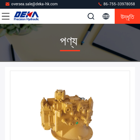
oversea.sale@deka-hk.com
86-755-33978058
উদ্ধৃতি
পণ্য