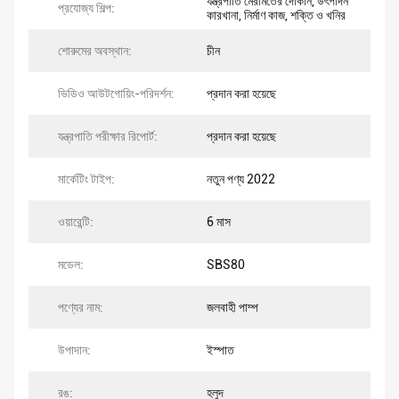
যন্ত্রপাতি মেরামতের দোকান, উৎপাদন
প্রযোজ্য শিল্প:
কারখানা, নির্মাণ কাজ, শক্তি ও খনির
শোরুমের অবস্থান:
চীন
ভিডিও আউটগোয়িং-পরিদর্শন:
প্রদান করা হয়েছে
যন্ত্রপাতি পরীক্ষার রিপোর্ট:
প্রদান করা হয়েছে
মার্কেটিং টাইপ:
নতুন পণ্য 2022
ওয়ারেন্টি:
6 মাস
মডেল:
SBS80
পণ্যের নাম:
জলবাহী পাম্প
উপাদান:
ইস্পাত
রঙ:
হলুদ