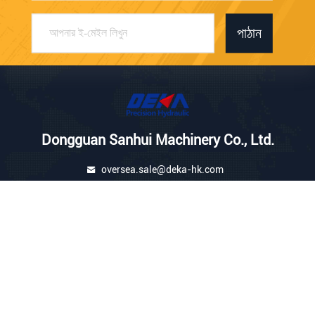
পাঠান
Dongguan Sanhui Machinery Co., Ltd.
oversea.sale@deka-hk.com
86-755-33978058
1506#রুম yunhuatime বিল্ডিং, S
hajing টাউন Baoan জেলা Shenz
hen City
চীন ভাল মানের খননকারী হাইড্রোলিক পাম্প সরবরাহকারী. কপিরাইট © 2026 dekahydraulic.com .