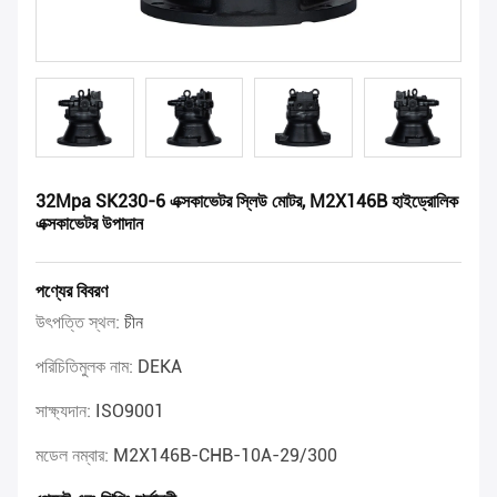
32Mpa SK230-6 এক্সকাভেটর স্লিউ মোটর, M2X146B হাইড্রোলিক
এক্সকাভেটর উপাদান
পণ্যের বিবরণ
উৎপত্তি স্থল:
চীন
পরিচিতিমুলক নাম:
DEKA
সাক্ষ্যদান:
ISO9001
মডেল নম্বার:
M2X146B-CHB-10A-29/300