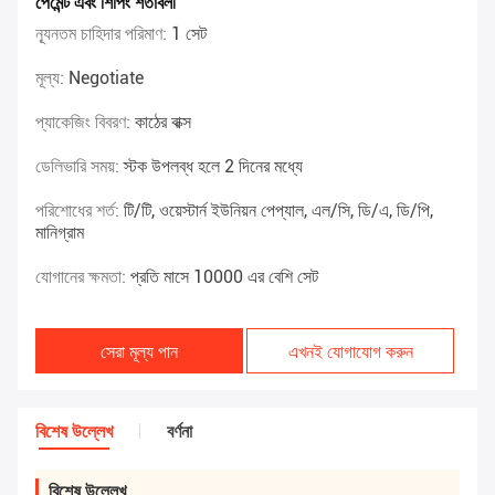
পেমেন্ট এবং শিপিং শর্তাবলী
ন্যূনতম চাহিদার পরিমাণ:
1 সেট
মূল্য:
Negotiate
প্যাকেজিং বিবরণ:
কাঠের বাক্স
ডেলিভারি সময়:
স্টক উপলব্ধ হলে 2 দিনের মধ্যে
পরিশোধের শর্ত:
টি/টি, ওয়েস্টার্ন ইউনিয়ন পেপ্যাল, এল/সি, ডি/এ, ডি/পি,
মানিগ্রাম
যোগানের ক্ষমতা:
প্রতি মাসে 10000 এর বেশি সেট
সেরা মূল্য পান
এখনই যোগাযোগ করুন
বিশেষ উল্লেখ
বর্ণনা
বিশেষ উল্লেখ