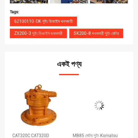
Tags:
62100110-DK সুইং ডিভাইস খননকারী
ZX200-3 সুইং ডিভাইস খননকারী
SK200-8 খননকারী সুইং মোটর
একই পণ্য
CAT320C CAT320D
MB85 মোটর সুইং Komatsu
কা