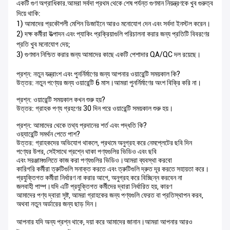
একটি গুণ অগ্রাধিকার.আমরা সর্বদা প্রথম থেকে শেষ পর্যন্ত গুণমান নিয়ন্ত্রণকে খুব গুরুত্ব
দিয়ে থাকি:
1) আমাদের প্রকৌশলী মেশিন ডিজাইনে আরও মনোযোগ দেন এবং সর্বদা ইনস্টল করেন।
2) দক্ষ কর্মীরা উত্পাদন এবং প্যাকিং প্রক্রিয়াগুলি পরিচালনা করার জন্য প্রতিটি বিবরণের
প্রতি খুব মনোযোগ দেয়;
3) গুণমান নিশ্চিত করার জন্য আমাদের কাছে একটি পেশাদার QA/QC দল রয়েছে।
প্রশ্ন: নতুন যন্ত্রাংশ এবং পুনর্নির্মাণের জন্য আপনার ওয়ারেন্টি সময়কাল কি?
উত্তর: নতুন পণ্যের জন্য ওয়ারেন্টি 6 মাস।আমরা পুনর্নির্মাণের অংশ বিক্রি করি না।
প্রশ্ন: ওয়ারেন্টি সময়কাল কখন শুরু হয়?
উত্তর: গ্রাহক পণ্য গ্রহণের 30 দিন পরে ওয়ারেন্টি সময়কাল শুরু হয়।
প্রশ্ন: আমাদের থেকে তথ্য প্রদানের শর্ত এবং পদ্ধতি কি?
ওয়্যারেন্টি সমর্থন পেতে পাশ?
উত্তর: গ্রাহকদের অভিযোগ থাকলে, প্রথমে অনুগ্রহ করে নেমপ্লেটের ছবি দিন
পণ্যের উপর, সেইসাথে প্রশ্নে থাকা পণ্যগুলির ভিডিও এবং ছবি
এবং সরঞ্জামগুলিতে কাজ করা পণ্যগুলির ভিডিও।আমরা ব্যবস্থা করবো
কারিগরি কর্মীরা ত্রুটিগুলি সনাক্ত করতে এবং ত্রুটিগুলি দ্রুত দূর করতে সহায়তা করে।
প্রযুক্তিগত কর্মীরা নির্ধারণ না করার আগে, অনুগ্রহ করে বিচ্ছিন্ন করবেন না
জলবাহী পাম্প।যদি এটি প্রযুক্তিগত কর্মীদের দ্বারা নির্ধারিত হয়, কারণ
আমাদের পণ্য দ্বারা সৃষ্ট, আমরা গ্রাহকের জন্য পণ্যগুলি ফেরত বা প্রতিস্থাপন করব,
অথবা নতুন অর্ডারের জন্য ছাড় দিন।
আপনার যদি অন্য প্রশ্ন থাকে, দয়া করে আমাদের জানান।আমরা আপনার আরও