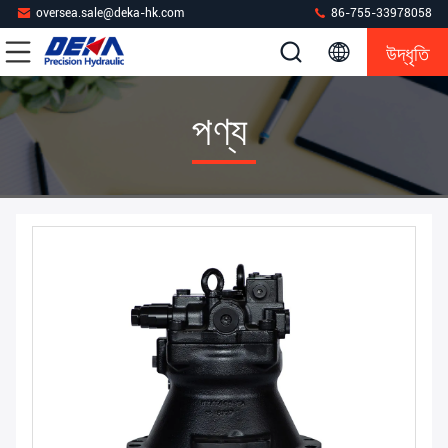
oversea.sale@deka-hk.com
86-755-33978058
উদ্ধৃতি
পণ্য