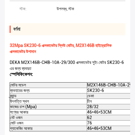
স্টক:
উপলব্ধ, স্টক
বর্ণনা
32Mpa SK230-6 এক্সকাভেটর স্লিউ মোটর, M2X146B হাইড্রোলিক
এক্সকাভেটর উপাদান
DEKA M2X146B-CHB-10A-29/300 এক্সকাভেটর সুইং মোটর SK230-6
এর জন্য ব্যবহৃত
স্পেসিফিকেশন:
মোটর মডেল
M2X146B-CHB-10A-29/
ব্যবহারের জন্য
SK230-6
ব্র্যান্ড
ডেকা
উৎপত্তি স্থল
চীন
কাজের চাপ (Mpa)
28/32
পণ্যের আকার
46*46*53CM
নেট ওজন
62
মোট ওজন
76
প্যাকেজিং আকার
46*46*53CM