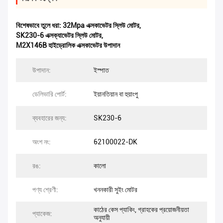
বিশেষভাবে তুলে ধরা:
32Mpa এক্সকাভেটর স্লিউ মোটর
,
SK230-6 এক্সক্যাভেটর স্লিউ মোটর
,
M2X146B হাইড্রোলিক এক্সকাভেটর উপাদান
উপাদান:
ইস্পাত
ডেলিভারি পোর্ট:
ইয়ানতিয়ান বা হুয়াংপু
ব্যবহারের জন্য:
SK230-6
অংশ নং:
62100022-DK
রঙ:
কালো
পণ্য শ্রেণী:
খননকারী সুইং মোটর
কাঠের কেস প্যাকিং, গ্রাহকের প্রয়োজনীয়তা
প্যাকেজ:
অনুযায়ী