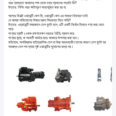
খরচ ন্যায্যতা আমাদের পক্ষ থেকে তথ্য প্রদানের পদ্ধতি কি?
উত্তর: শিপিং খরচ ক্ষতিপূরণ অন্তর্ভুক্ত করা হয় না.
প্রশ্নঃ ডিফল্ট ওয়ারেন্টি কেস কি, ওয়ারেন্টি কেস এর সাধারণ উদাহরণ তাই
যে আমরা অভিযোগের বিষয়ে দ্রুত সিদ্ধান্ত নিতে পারি?
উত্তর: ওয়্যারেন্টি সময়কালে তেল ফুটো হলে, এটি একটি নির্বোধ হিসাবে গণ্য করা যেতে
পারে
পণ্যের ত্রুটি।একক রক্ষণাবেক্ষণ খরচের 10% প্রদান করে
পণ্যের মূল্য, যা পরবর্তী অর্ডারে ছাড় আকারে উপলব্ধ করা হবে।
যাইহোক, অপরিষ্কার হাইড্রোলিক তেল বা উচ্চ অভ্যন্তরীণ চাপের কারণে তেল ফুটো হয়
অবরুদ্ধ তেল পথ দ্বারা সৃষ্ট ওয়ারেন্টির সুযোগের মধ্যে নয়।