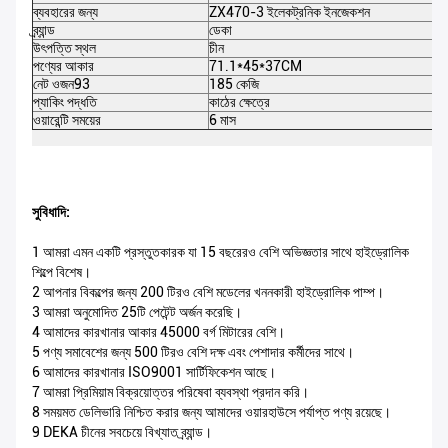
ব্যবহারের জন্য
ZX470-3 ইলেকট্রনিক ইনজেকশন
ব্র্যান্ড
ডেকা
উৎপত্তি স্থল
চীন
পণ্যের আকার
71.1*45*37CM
নেট ওজন93
185 কেজি
প্যাকিং পদ্ধতি
কাঠের ক্ষেত্রে
ওয়ারেন্টি সময়ের
6 মাস
সুবিধাদি:
1 আমরা এমন একটি প্রস্তুতকারক যা 15 বছরেরও বেশি অভিজ্ঞতার সাথে হাইড্রোলিক
শিল্পে বিশেষ।
2 আপনার বিকল্পের জন্য 200 টিরও বেশি মডেলের খননকারী হাইড্রোলিক পাম্প।
3 আমরা অনুমোদিত 25টি পেটেন্ট অর্জন করেছি।
4 আমাদের কারখানার আকার 45000 বর্গ মিটারের বেশি।
5 পণ্য সমাবেশের জন্য 500 টিরও বেশি দক্ষ এবং পেশাদার কর্মীদের সাথে।
6 আমাদের কারখানার ISO9001 সার্টিফিকেশন আছে।
7 আমরা প্রিমিয়াম বিক্রয়োত্তর পরিষেবা ব্যবস্থা প্রদান করি।
8 সময়মত ডেলিভারি নিশ্চিত করার জন্য আমাদের ওয়ারহাউসে পর্যাপ্ত পণ্য রয়েছে।
9 DEKA চীনের সবচেয়ে বিখ্যাত ব্র্যান্ড।