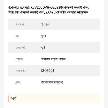
বিশেষভাবে তুলে ধরা:
K5V200DPH-0E02 মিনি খননকারী জলবাহী পাম্প
,
হিটাচি মিনি খননকারী জলবাহী পাম্প
,
ZX470-3 হিটাচি খননকারী আনুষাঙ্গিক
উপাদান:
ইস্পাত
রঙ:
ধূসর
নেমপ্লেট:
হ্যাঁ
মোড়ক:
আমাদের স্ট্যান্ড প্যাকিং
সাক্ষ্যদান:
ISO9001
বন্দর:
ইয়ানতিয়ান বা হুয়াংপু
বর্ণনা