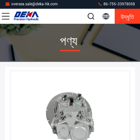
oversea.sale@deka-hk.com
86-755-33978058
উদ্ধৃতি
পণ্য