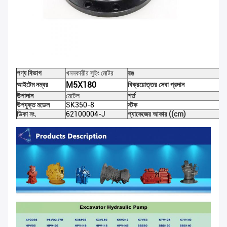
পণ্য বিভাগ
খননকারীর সুইং মোটর
রঙ
M5X180
আইটেম নম্বর
বিক্রয়োত্তর সেবা প্রদান
উপাদান
মেটেল
শর্ত
উপযুক্ত মডেল
SK350-8
স্টক
ডিকা নং.
62100004-J
প্যাকেজের আকার ((cm)