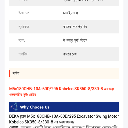
উপাদান:
ঢালাই লোহা
প্যাকেজ:
কাঠের কেস প্যাকিং
স্টক:
উপলব্ধ, হ্যাঁ, স্টকে
প্যাকিং:
কাঠের কেস
বর্ণনা
M5x180CHB-10A-60D/295 Kobelco SK350-8/330-8 এর জন্য
খননকারীর সুইং মোটর
DEKA ব্র্যান্ড M5x180CHB-10A-60D/295 Excavator Swing Motor
Kobelco SK350-8/330-8 এর জন্য ব্যবহার
পেশা
: আমরা একটি উচ্চ প্রযুক্তির গবেষণা বিশেষজ্ঞ কোম্পানি,