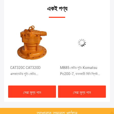
একই পণ্য
CAT320C CAT320D
MB85 মোটর সুইং Komatsu
কা
এক্সকাভেটর সুইং মোটর
Pc200-7, খননকারী মিনি স্লিউ
সু
M5X130CHB-11A-03D
মোটর
30
সেরা মূল্য পান
সেরা মূল্য পান
আপনার তদন্ত পাঠান