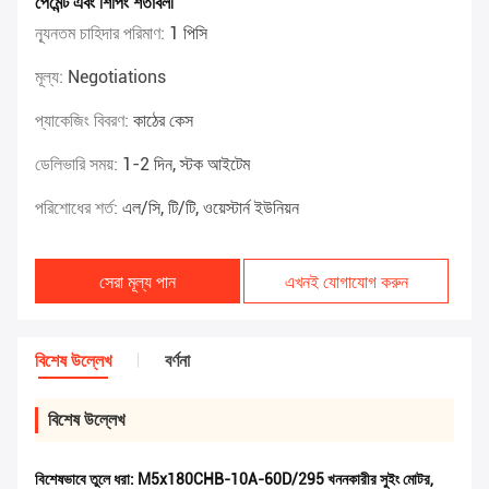
পেমেন্ট এবং শিপিং শর্তাবলী
ন্যূনতম চাহিদার পরিমাণ:
1 পিসি
মূল্য:
Negotiations
প্যাকেজিং বিবরণ:
কাঠের কেস
ডেলিভারি সময়:
1-2 দিন, স্টক আইটেম
পরিশোধের শর্ত:
এল/সি, টি/টি, ওয়েস্টার্ন ইউনিয়ন
সেরা মূল্য পান
এখনই যোগাযোগ করুন
বিশেষ উল্লেখ
বর্ণনা
বিশেষ উল্লেখ
বিশেষভাবে তুলে ধরা:
M5x180CHB-10A-60D/295 খননকারীর সুইং মোটর
,