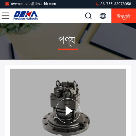
oversea.sale@deka-hk.com
86-755-33978058
উদ্ধৃতি
পণ্য