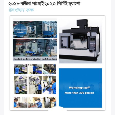
২০১৮ বাউমা সাংহাই
২০২৩ সিসিই চ্যাংশা
উৎপাদন কক্ষ