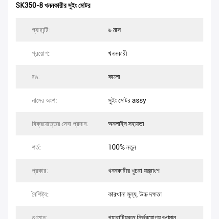
SK350-8 খননকারীর সুইং মোটর
গ্যারান্টি:
৬ মাস
প্রয়োগ:
খননকারী
রঙ:
কালো
নামের অংশ:
সুইং মোটর assy
বিক্রয়োত্তর সেবা প্রদান:
অনলাইন সহায়তা
শর্ত:
100% নতুন
প্রকার:
খননকারীর খুচরা যন্ত্রাংশ
বৈশিষ্ট্য:
কারখানা মূল্য, উচ্চ দক্ষতা
গুণমান:
গ্যারান্টিযুক্ত,নির্ভরযোগ্য গুণমান