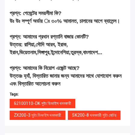
প্রশ্ন: পেমেন্টের সময়সীমা কি?
উঃ উঃ সম্পূর্ণ অর্ডার ঃ ৩০% আমানত, চালানের আগে ব্যালেন্স।
প্রশ্ন: আমাদের প্রধান রপ্তানি বাজার কোনটি?
উত্তর: রাশিয়া,সৌদি আরব, ইরাক,
ইরান,ভিয়েতনাম,সিঙ্গাপুর,ইন্দোনেশিয়া,তুরস্ক,বাংলাদেশ...
প্রশ্ন: আমাদের কি নিয়োগ এজেন্ট আছে?
উত্তরঃ হ্যাঁ, বিস্তারিত জানার জন্য আমাদের সাথে যোগাযোগ করুন
এবং বিস্তারিত আলোচনা করুন
Tags:
62100110-DK সুইং ডিভাইস খননকারী
ZX200-3 সুইং ডিভাইস খননকারী
SK200-8 খননকারী সুইং মোটর