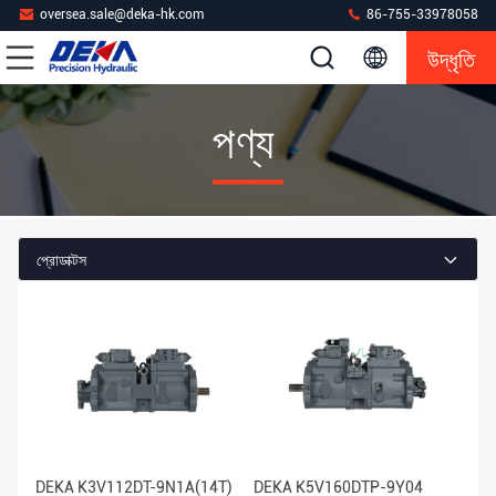
oversea.sale@deka-hk.com
86-755-33978058
উদ্ধৃতি
পণ্য
প্রোডাক্টস
DEKA K3V112DT-9N1A(14T)
DEKA K5V160DTP-9Y04