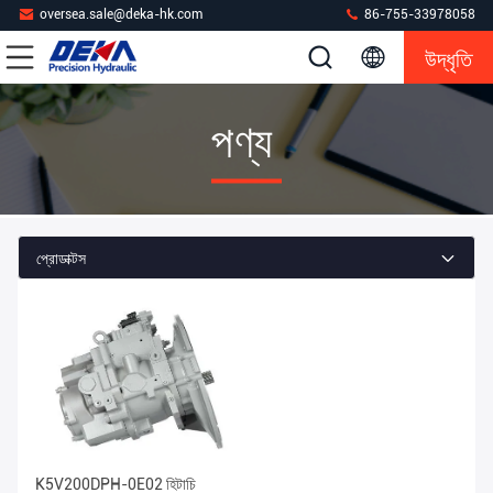
oversea.sale@deka-hk.com
86-755-33978058
উদ্ধৃতি
পণ্য
প্রোডাক্টস
K5V200DPH-0E02 হিটাচি