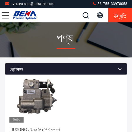
oversea.sale@deka-hk.com
86-755-33978058
উদ্ধৃতি
পণ্য
প্রোডাক্টস
ভিডিও
LIUGONG হাইড্রোলিক পিস্টন পাম্প