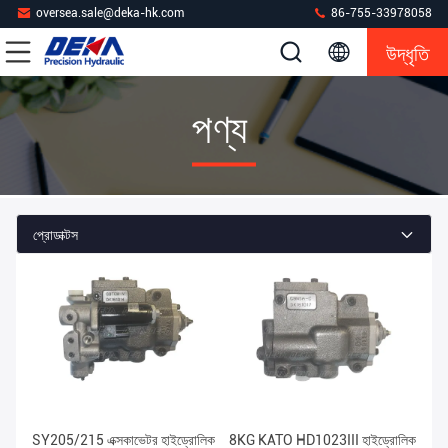
oversea.sale@deka-hk.com
86-755-33978058
উদ্ধৃতি
পণ্য
প্রোডাক্টস
SY205/215 এক্সকাভেটর হাইড্রোলিক
8KG KATO HD1023III হাইড্রোলিক