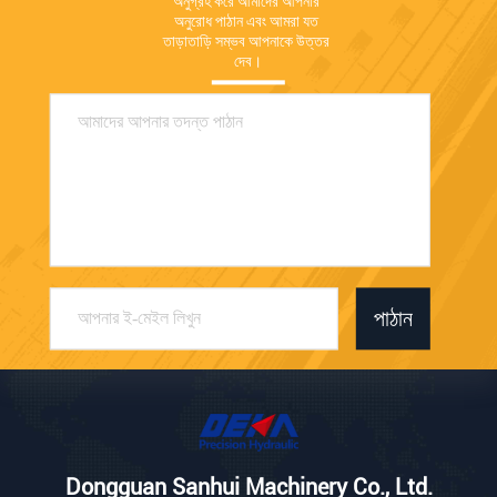
অনুগ্রহ করে আমাদের আপনার 
অনুরোধ পাঠান এবং আমরা যত 
তাড়াতাড়ি সম্ভব আপনাকে উত্তর 
দেব।
পাঠান
Dongguan Sanhui Machinery Co., Ltd.