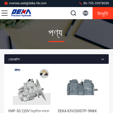
oversea.sale@deka-hk.com
86-755-33978058
উদ্ধৃতি
পণ্য
প্রোডাক্টস
VHP-50 220V বৈদ্যুতিক ভলভো
DEKA K5V200DTP-9N8X