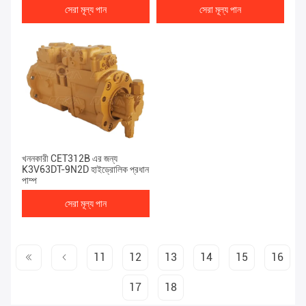
সেরা মূল্য পান
সেরা মূল্য পান
খননকারী CET312B এর জন্য
K3V63DT-9N2D হাইড্রোলিক প্রধান
পাম্প
সেরা মূল্য পান
11
12
13
14
15
16
17
18